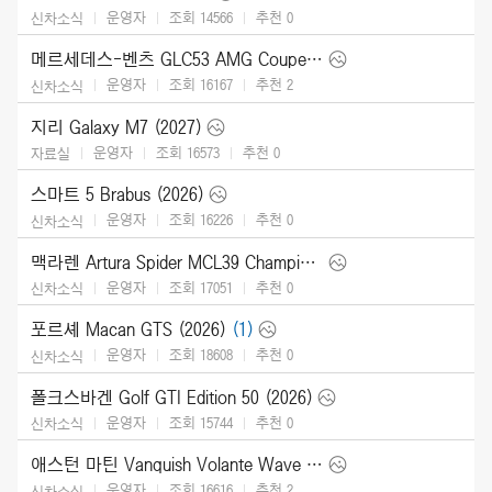
운영자
조회 14566
추천
0
신차소식
메르세데스-벤츠 GLC53 AMG Coupe (2027)
운영자
조회 16167
추천
2
신차소식
지리 Galaxy M7 (2027)
운영자
조회 16573
추천
0
자료실
스마트 5 Brabus (2026)
운영자
조회 16226
추천
0
신차소식
맥라렌 Artura Spider MCL39 Championship Edition (2026)
운영자
조회 17051
추천
0
신차소식
포르셰 Macan GTS (2026)
(1)
운영자
조회 18608
추천
0
신차소식
폴크스바겐 Golf GTI Edition 50 (2026)
운영자
조회 15744
추천
0
신차소식
애스턴 마틴 Vanquish Volante Wave Edition (2026)
운영자
조회 16616
추천
2
신차소식