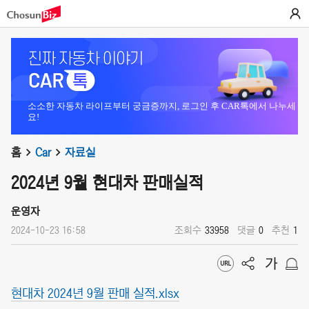
소소한 자동차 라이프부터 궁금증까지, 로그인 후 CAR톡에서 나누세
요!
홈
Car
자료실
2024년 9월 현대차 판매실적
운영자
2024-10-23 16:58
조회수
33958
댓글
0
추천
1
현대차 2024년 9월 판매 실적.xlsx