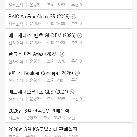
운영자
조회 15483
추천
0
신차소식
BAIC ArcFox Alpha S5 (2026)
운영자
조회 13609
추천
0
신차소식
메르세데스-벤츠 GLC EV (2026)
운영자
조회 14823
추천
0
신차소식
폴크스바겐 Atlas (2027)
운영자
조회 13876
추천
0
신차소식
현대차 Boulder Concept (2026)
운영자
조회 14181
추천
1
신차소식
메르세데스-벤츠 GLS (2027)
운영자
조회 13985
추천
0
신차소식
2026년 3월 한국GM 판매실적
운영자
조회 15047
추천
1
자료실
2026년 3월 KG모빌리티 판매실적
운영자
조회 15222
추천
0
자료실