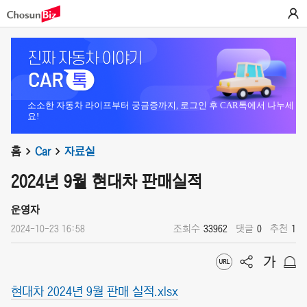
소소한 자동차 라이프부터 궁금증까지, 로그인 후 CAR톡에서 나누세
요!
홈
Car
자료실
2024년 9월 현대차 판매실적
운영자
2024-10-23 16:58
조회수
33962
댓글
0
추천
1
현대차 2024년 9월 판매 실적.xlsx