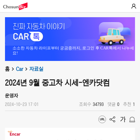
소소한 자동차 라이프부터 궁금증까지, 로그인 후 CAR톡에서 나누세
요!
홈
Car
자료실
2024년 9월 중고차 시세-엔카닷컴
운영자
2024-10-23 17:01
조회수
34793
댓글
0
추천
1