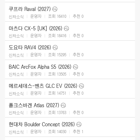
쿠프라 Raval (2027)
운영자
조회 16410
추천
0
신차소식
마츠다 CX-5 [UK] (2026)
운영자
조회 18416
추천
0
신차소식
도요타 RAV4 (2026)
운영자
조회 15295
추천
0
신차소식
BAIC ArcFox Alpha S5 (2026)
운영자
조회 13505
추천
0
신차소식
메르세데스-벤츠 GLC EV (2026)
운영자
조회 14751
추천
0
신차소식
폴크스바겐 Atlas (2027)
운영자
조회 13763
추천
0
신차소식
현대차 Boulder Concept (2026)
운영자
조회 14030
추천
1
신차소식