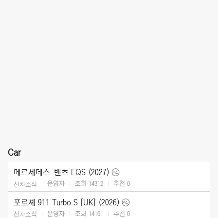
Car
메르세데스-벤츠 EQS (2027)
운영자
조회 14312
추천
0
신차소식
포르셰 911 Turbo S [UK] (2026)
운영자
조회 14161
추천
0
신차소식