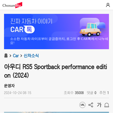
소소한 자동차 라이프부터 궁금증까지, 로그인 후 CAR톡에서 나누세
요!
홈
Car
신차소식
아우디 RS5 Sportback performance editi
on (2024)
운영자
2024-10-24 08:15
조회수
35008
댓글
0
추천
1