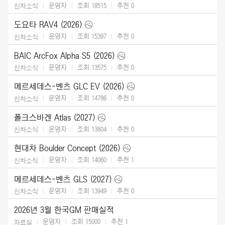
운영자
조회 18515
추천
0
신차소식
도요타 RAV4 (2026)
운영자
조회 15397
추천
0
신차소식
BAIC ArcFox Alpha S5 (2026)
운영자
조회 13575
추천
0
신차소식
메르세데스-벤츠 GLC EV (2026)
운영자
조회 14786
추천
0
신차소식
폴크스바겐 Atlas (2027)
운영자
조회 13804
추천
0
신차소식
현대차 Boulder Concept (2026)
운영자
조회 14060
추천
1
신차소식
메르세데스-벤츠 GLS (2027)
운영자
조회 13949
추천
0
신차소식
2026년 3월 한국GM 판매실적
운영자
조회 15000
추천
1
자료실