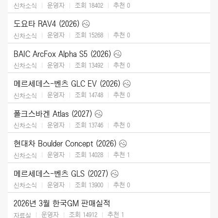
운영자
조회 18402
추천
0
신차소식
도요타 RAV4 (2026)
운영자
조회 15268
추천
0
신차소식
BAIC ArcFox Alpha S5 (2026)
운영자
조회 13492
추천
0
신차소식
메르세데스-벤츠 GLC EV (2026)
운영자
조회 14748
추천
0
신차소식
폴크스바겐 Atlas (2027)
운영자
조회 13746
추천
0
신차소식
현대차 Boulder Concept (2026)
운영자
조회 14028
추천
1
신차소식
메르세데스-벤츠 GLS (2027)
운영자
조회 13900
추천
0
신차소식
2026년 3월 한국GM 판매실적
운영자
조회 14912
추천
1
자료실