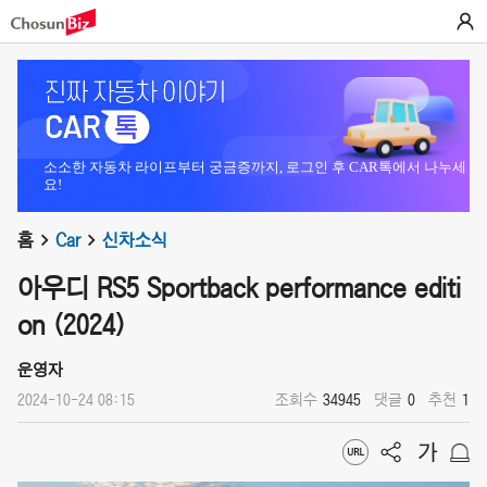
소소한 자동차 라이프부터 궁금증까지, 로그인 후 CAR톡에서 나누세
요!
홈
Car
신차소식
아우디 RS5 Sportback performance editi
on (2024)
운영자
2024-10-24 08:15
조회수
34945
댓글
0
추천
1