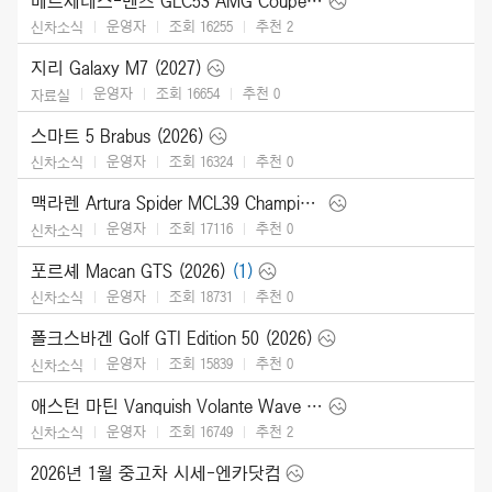
메르세데스-벤츠 GLC53 AMG Coupe (2027)
운영자
조회 16255
추천
2
신차소식
지리 Galaxy M7 (2027)
운영자
조회 16654
추천
0
자료실
스마트 5 Brabus (2026)
운영자
조회 16324
추천
0
신차소식
맥라렌 Artura Spider MCL39 Championship Edition (2026)
운영자
조회 17116
추천
0
신차소식
포르셰 Macan GTS (2026)
(1)
운영자
조회 18731
추천
0
신차소식
폴크스바겐 Golf GTI Edition 50 (2026)
운영자
조회 15839
추천
0
신차소식
애스턴 마틴 Vanquish Volante Wave Edition (2026)
운영자
조회 16749
추천
2
신차소식
2026년 1월 중고차 시세-엔카닷컴