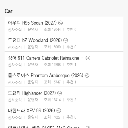
Car
아우디 RS5 Sedan (2027)
운영자
조회 17044
추천
0
신차소식
도요타 bZ Woodland (2026)
운영자
조회 16060
추천
0
신차소식
싱어 911 Carrera Cabriolet Reimagined Type 964 (2026)
운영자
조회 16798
추천
1
신차소식
롤스로이스 Phantom Arabesque (2026)
운영자
조회 16747
추천
1
신차소식
도요타 Highlander (2027)
운영자
조회 16414
추천
2
신차소식
마힌드라 XEV 9S (2026)
운영자
조회 14627
추천
0
신차소식