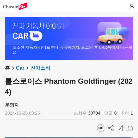
소소한 자동차 라이프부터 궁금증까지, 로그인 후 CAR톡에서 나누세
요!
홈
Car
신차소식
롤스로이스 Phantom Goldfinger (202
4)
운영자
2024-10-28 09:26
조회수
30794
댓글
0
추천
1