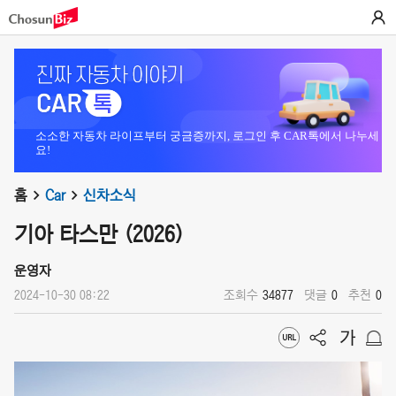
소소한 자동차 라이프부터 궁금증까지, 로그인 후 CAR톡에서 나누세
요!
홈
Car
신차소식
기아 타스만 (2026)
운영자
2024-10-30 08:22
조회수
34877
댓글
0
추천
0