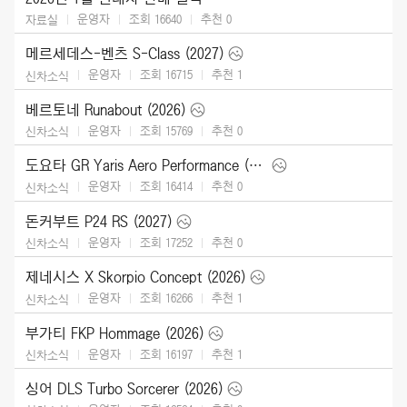
운영자
조회 16640
추천
0
자료실
메르세데스-벤츠 S-Class (2027)
운영자
조회 16715
추천
1
신차소식
베르토네 Runabout (2026)
운영자
조회 15769
추천
0
신차소식
도요타 GR Yaris Aero Performance (2026)
운영자
조회 16414
추천
0
신차소식
돈커부트 P24 RS (2027)
운영자
조회 17252
추천
0
신차소식
제네시스 X Skorpio Concept (2026)
운영자
조회 16266
추천
1
신차소식
부가티 FKP Hommage (2026)
운영자
조회 16197
추천
1
신차소식
싱어 DLS Turbo Sorcerer (2026)