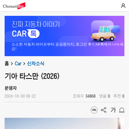
소소한 자동차 라이프부터 궁금증까지, 로그인 후 CAR톡에서 나누세
요!
홈
Car
신차소식
기아 타스만 (2026)
운영자
2024-10-30 08:22
조회수
34868
댓글
0
추천
0