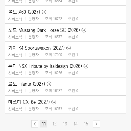
운영자
조회 16564
추천
0
신차소식
볼보 X60 (2027)
운영자
조회 16722
추천
0
신차소식
포드 Mustang Dark Horse SC (2026)
운영자
조회 16577
추천
0
신차소식
기아 K4 Sportswagon (2027)
운영자
조회 17200
추천
1
신차소식
혼다 NSX Tribute by Italdesign (2026)
운영자
조회 16236
추천
0
신차소식
르노 Filante (2027)
운영자
조회 16237
추천
0
신차소식
마쓰다 CX-6e (2027)
운영자
조회 16973
추천
0
신차소식
11
12
13
14
15