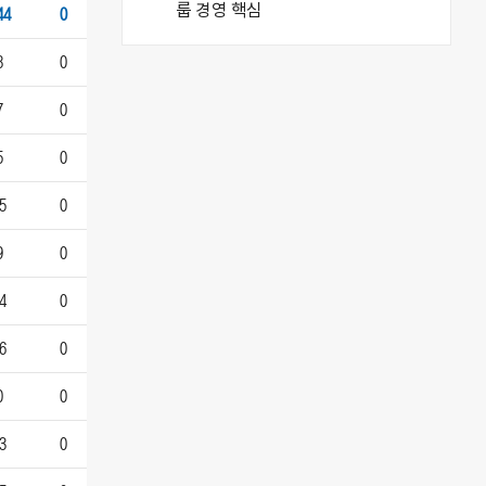
44
0
8
0
7
0
5
0
5
0
9
0
4
0
6
0
0
0
3
0