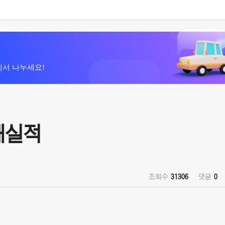
에서 나누세요!
판매실적
조회수
31306
댓글
0