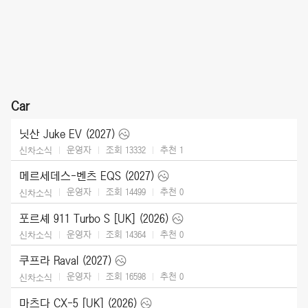
Car
닛산 Juke EV (2027)
운영자
조회 13332
추천
1
신차소식
메르세데스-벤츠 EQS (2027)
운영자
조회 14499
추천
0
신차소식
포르셰 911 Turbo S [UK] (2026)
운영자
조회 14364
추천
0
신차소식
쿠프라 Raval (2027)
운영자
조회 16598
추천
0
신차소식
마츠다 CX-5 [UK] (2026)