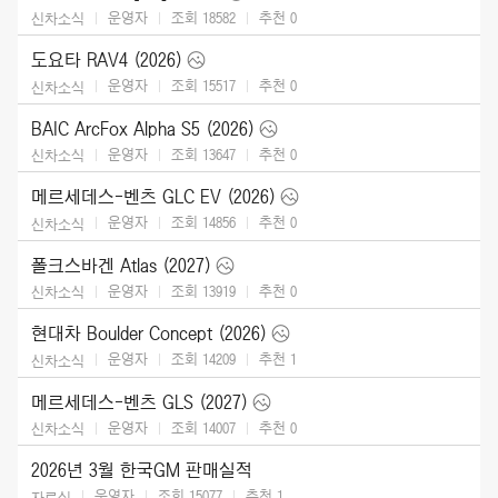
운영자
조회 18582
추천
0
신차소식
도요타 RAV4 (2026)
운영자
조회 15517
추천
0
신차소식
BAIC ArcFox Alpha S5 (2026)
운영자
조회 13647
추천
0
신차소식
메르세데스-벤츠 GLC EV (2026)
운영자
조회 14856
추천
0
신차소식
폴크스바겐 Atlas (2027)
운영자
조회 13919
추천
0
신차소식
현대차 Boulder Concept (2026)
운영자
조회 14209
추천
1
신차소식
메르세데스-벤츠 GLS (2027)
운영자
조회 14007
추천
0
신차소식
2026년 3월 한국GM 판매실적
운영자
조회 15077
추천
1
자료실