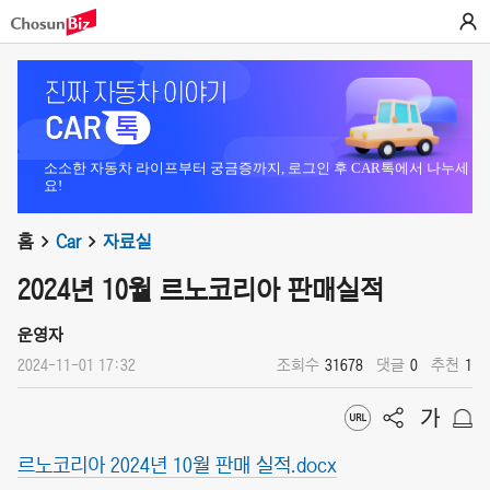
소소한 자동차 라이프부터 궁금증까지, 로그인 후 CAR톡에서 나누세
요!
홈
Car
자료실
2024년 10월 르노코리아 판매실적
운영자
2024-11-01 17:32
조회수
31678
댓글
0
추천
1
르노코리아 2024년 10월 판매 실적.docx