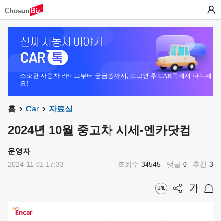
소소한 자동차 라이프부터 궁금증까지, 로그인 후 CAR톡에서 나누세
요!
홈
Car
자료실
2024년 10월 중고차 시세-엔카닷컴
운영자
2024-11-01 17:33
조회수
34545
댓글
0
추천
3