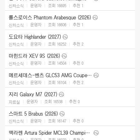
운영자
조회 16695
추천
1
신차소식
롤스로이스 Phantom Arabesque (2026)
운영자
조회 16606
추천
1
신차소식
도요타 Highlander (2027)
운영자
조회 16252
추천
2
신차소식
마힌드라 XEV 9S (2026)
운영자
조회 14504
추천
0
신차소식
메르세데스-벤츠 GLC53 AMG Coupe (2027)
운영자
조회 16104
추천
2
신차소식
지리 Galaxy M7 (2027)
운영자
조회 16538
추천
0
자료실
스마트 5 Brabus (2026)
운영자
조회 16147
추천
0
신차소식
맥라렌 Artura Spider MCL39 Championship Edition (2026)
운영자
조회 16979
추천
0