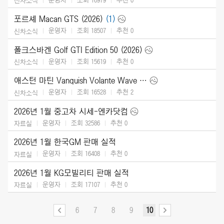
신차소식
포르셰 Macan GTS (2026)
(1)
운영자
조회 18507
추천
0
신차소식
폴크스바겐 Golf GTI Edition 50 (2026)
운영자
조회 15619
추천
0
신차소식
애스턴 마틴 Vanquish Volante Wave Edition (2026)
운영자
조회 16528
추천
2
신차소식
2026년 1월 중고차 시세-엔카닷컴
운영자
조회 32586
추천
0
자료실
2026년 1월 한국GM 판매 실적
운영자
조회 16408
추천
0
자료실
2026년 1월 KG모빌리티 판매 실적
운영자
조회 17107
추천
0
자료실
6
7
8
9
10