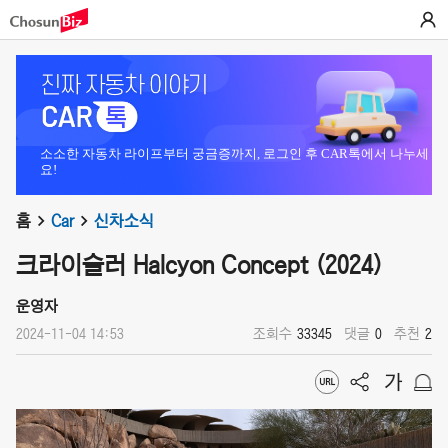
소소한 자동차 라이프부터 궁금증까지, 로그인 후 CAR톡에서 나누세
요!
홈
Car
신차소식
크라이슬러 Halcyon Concept (2024)
운영자
2024-11-04 14:53
조회수
33345
댓글
0
추천
2