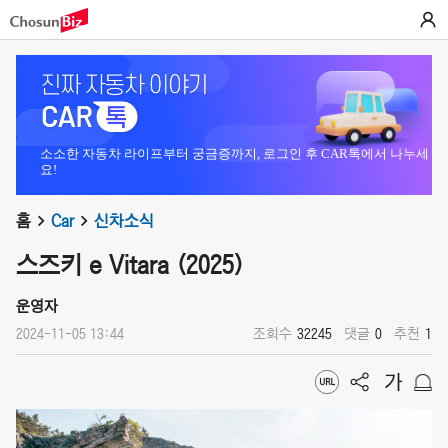
소소한 자동차 라이프부터 궁금증까지, 로그인 후 CAR톡에서 나누세
요!
홈
Car
신차소식
스즈키 e Vitara (2025)
운영자
2024-11-05 13:44
조회수
32245
댓글
0
추천
1