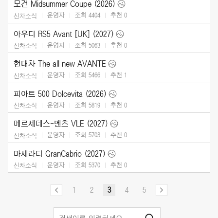
모건 Midsummer Coupe (2026)
운영자
조회 4404
추천
0
신차소식
아우디 RS5 Avant [UK] (2027)
운영자
조회 5063
추천
0
신차소식
현대차 The all new AVANTE
운영자
조회 5466
추천
1
신차소식
피아트 500 Dolcevita (2026)
운영자
조회 5819
추천
0
신차소식
메르세데스-벤츠 VLE (2027)
운영자
조회 5703
추천
0
신차소식
마세라티 GranCabrio (2027)
운영자
조회 5370
추천
0
신차소식
1
2
3
4
5