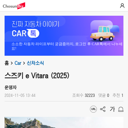
소소한 자동차 라이프부터 궁금증까지, 로그인 후 CAR톡에서 나누세
요!
홈
Car
신차소식
스즈키 e Vitara (2025)
운영자
2024-11-05 13:44
조회수
32223
댓글
0
추천
1