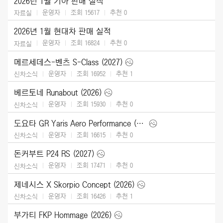
2026년 1월 기아 판매 실적
운영자
조회 15617
추천
0
자료실
2026년 1월 현대차 판매 실적
운영자
조회 16824
추천
0
자료실
메르세데스-벤츠 S-Class (2027)
운영자
조회 16952
추천
1
신차소식
베르토네 Runabout (2026)
운영자
조회 15930
추천
0
신차소식
도요타 GR Yaris Aero Performance (2026)
운영자
조회 16615
추천
0
신차소식
돈커부트 P24 RS (2027)
운영자
조회 17471
추천
0
신차소식
제네시스 X Skorpio Concept (2026)
운영자
조회 16426
추천
1
신차소식
부가티 FKP Hommage (2026)