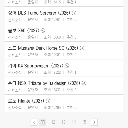
운영자
조회 16415
추천
1
신차소식
싱어 DLS Turbo Sorcerer (2026)
운영자
조회 16761
추천
0
신차소식
볼보 X60 (2027)
운영자
조회 16860
추천
0
신차소식
포드 Mustang Dark Horse SC (2026)
운영자
조회 16681
추천
0
신차소식
기아 K4 Sportswagon (2027)
운영자
조회 17322
추천
1
신차소식
혼다 NSX Tribute by Italdesign (2026)
운영자
조회 16432
추천
0
신차소식
르노 Filante (2027)
운영자
조회 16495
추천
0
신차소식
11
12
13
14
15