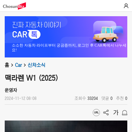
소소한 자동차 라이프부터 궁금증까지, 로그인 후 CAR톡에서 나누세
요!
홈
Car
신차소식
맥라렌 W1 (2025)
운영자
2024-11-12 08:08
조회수
33204
댓글
0
추천
0