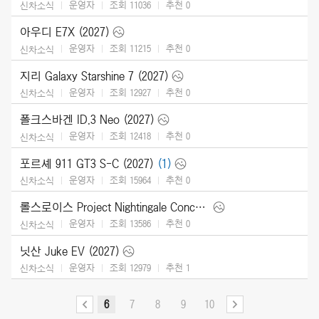
운영자
조회 11036
추천
0
신차소식
아우디 E7X (2027)
운영자
조회 11215
추천
0
신차소식
지리 Galaxy Starshine 7 (2027)
운영자
조회 12927
추천
0
신차소식
폴크스바겐 ID.3 Neo (2027)
운영자
조회 12418
추천
0
신차소식
포르셰 911 GT3 S-C (2027)
(1)
운영자
조회 15964
추천
0
신차소식
롤스로이스 Project Nightingale Concept (2026)
운영자
조회 13586
추천
0
신차소식
닛산 Juke EV (2027)
운영자
조회 12979
추천
1
신차소식
6
7
8
9
10