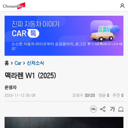
소소한 자동차 라이프부터 궁금증까지, 로그인 후 CAR톡에서 나누세
요!
홈
Car
신차소식
맥라렌 W1 (2025)
운영자
2024-11-12 08:08
조회수
33120
댓글
0
추천
0