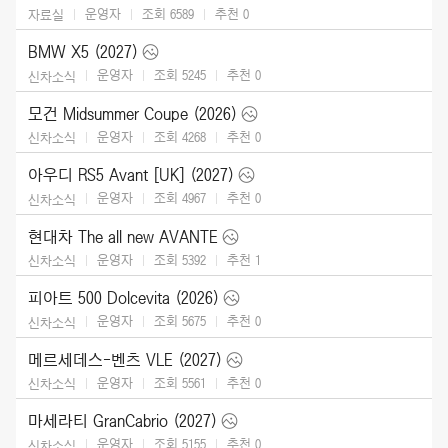
운영자
조회 6589
추천
0
자료실
BMW X5 (2027)
운영자
조회 5245
추천
0
신차소식
모건 Midsummer Coupe (2026)
운영자
조회 4268
추천
0
신차소식
아우디 RS5 Avant [UK] (2027)
운영자
조회 4967
추천
0
신차소식
현대차 The all new AVANTE
운영자
조회 5392
추천
1
신차소식
피아트 500 Dolcevita (2026)
운영자
조회 5675
추천
0
신차소식
메르세데스-벤츠 VLE (2027)
운영자
조회 5561
추천
0
신차소식
마세라티 GranCabrio (2027)
운영자
조회 5155
추천
0
신차소식