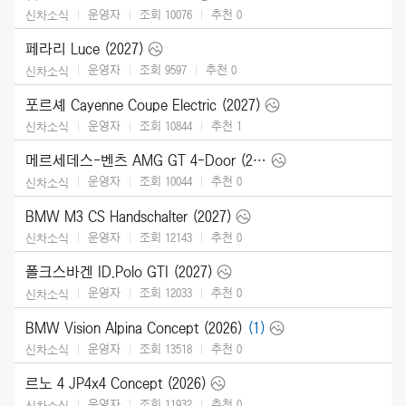
운영자
조회 10076
추천
0
신차소식
페라리 Luce (2027)
운영자
조회 9597
추천
0
신차소식
포르셰 Cayenne Coupe Electric (2027)
운영자
조회 10844
추천
1
신차소식
메르세데스-벤츠 AMG GT 4-Door (2027)
운영자
조회 10044
추천
0
신차소식
BMW M3 CS Handschalter (2027)
운영자
조회 12143
추천
0
신차소식
폴크스바겐 ID.Polo GTI (2027)
운영자
조회 12033
추천
0
신차소식
BMW Vision Alpina Concept (2026)
(1)
운영자
조회 13518
추천
0
신차소식
르노 4 JP4x4 Concept (2026)
운영자
조회 11932
추천
0
신차소식