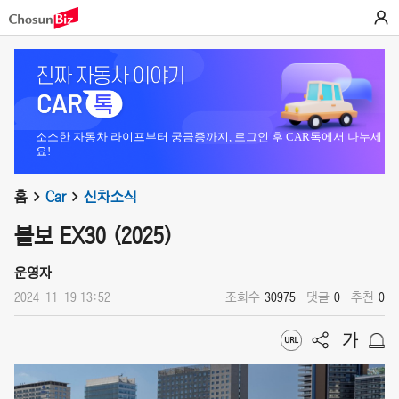
소소한 자동차 라이프부터 궁금증까지, 로그인 후 CAR톡에서 나누세
요!
홈
Car
신차소식
볼보 EX30 (2025)
운영자
2024-11-19 13:52
조회수
30975
댓글
0
추천
0