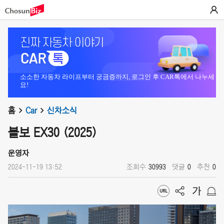
소소한 자동차 라이프부터 궁금증까지, 로그인 후 CAR톡에서 나누세
요!
홈
Car
신차소식
볼보 EX30 (2025)
운영자
2024-11-19 13:52
조회수
30993
댓글
0
추천
0