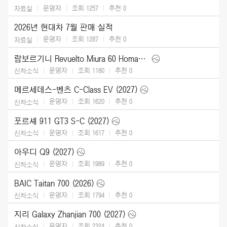
운영자
조회 1257
추천
0
자료실
2026년 현대차 7월 판매 실적
운영자
조회 1287
추천
0
자료실
람보르기니 Revuelto Miura 60 Homage (2026)
운영자
조회 1180
추천
0
신차소식
메르세데스-벤츠 C-Class EV (2027)
운영자
조회 1620
추천
0
신차소식
포르셰 911 GT3 S-C (2027)
운영자
조회 1617
추천
0
신차소식
아우디 Q9 (2027)
운영자
조회 1989
추천
0
신차소식
BAIC Taitan 700 (2026)
운영자
조회 1794
추천
0
신차소식
지리 Galaxy Zhanjian 700 (2027)
운영자
조회 2324
추천
0
신차소식