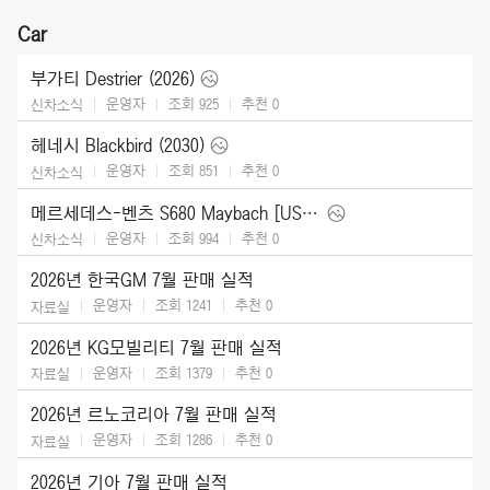
Car
부가티 Destrier (2026)
운영자
조회 925
추천
0
신차소식
헤네시 Blackbird (2030)
운영자
조회 851
추천
0
신차소식
메르세데스-벤츠 S680 Maybach [US] (2027)
운영자
조회 994
추천
0
신차소식
2026년 한국GM 7월 판매 실적
운영자
조회 1241
추천
0
자료실
2026년 KG모빌리티 7월 판매 실적
운영자
조회 1379
추천
0
자료실
2026년 르노코리아 7월 판매 실적
운영자
조회 1286
추천
0
자료실
2026년 기아 7월 판매 실적