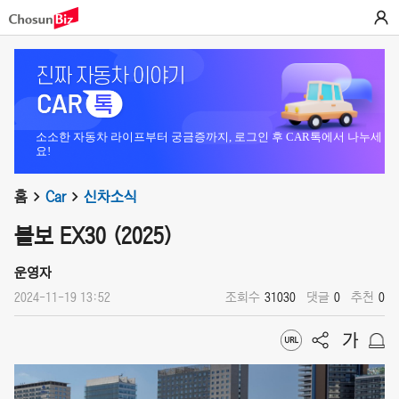
소소한 자동차 라이프부터 궁금증까지, 로그인 후 CAR톡에서 나누세
요!
홈
Car
신차소식
볼보 EX30 (2025)
운영자
2024-11-19 13:52
조회수
31030
댓글
0
추천
0