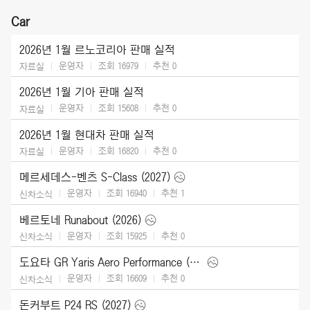
Car
2026년 1월 르노코리아 판매 실적
운영자
조회 16979
추천
0
자료실
2026년 1월 기아 판매 실적
운영자
조회 15608
추천
0
자료실
2026년 1월 현대차 판매 실적
운영자
조회 16820
추천
0
자료실
메르세데스-벤츠 S-Class (2027)
운영자
조회 16940
추천
1
신차소식
베르토네 Runabout (2026)
운영자
조회 15925
추천
0
신차소식
도요타 GR Yaris Aero Performance (2026)
운영자
조회 16609
추천
0
신차소식
돈커부트 P24 RS (2027)