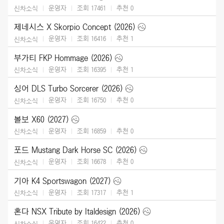
운영자
조회 17461
추천
0
신차소식
제네시스 X Skorpio Concept (2026)
운영자
조회 16416
추천
1
신차소식
부가티 FKP Hommage (2026)
운영자
조회 16395
추천
1
신차소식
싱어 DLS Turbo Sorcerer (2026)
운영자
조회 16750
추천
0
신차소식
볼보 X60 (2027)
운영자
조회 16859
추천
0
신차소식
포드 Mustang Dark Horse SC (2026)
운영자
조회 16678
추천
0
신차소식
기아 K4 Sportswagon (2027)
운영자
조회 17317
추천
1
신차소식
혼다 NSX Tribute by Italdesign (2026)
운영자
조회 16422
추천
0
신차소식