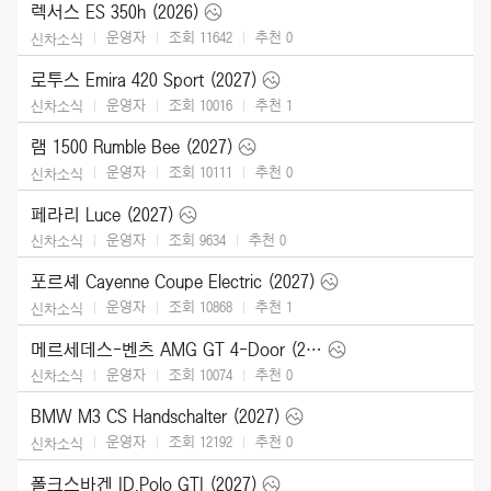
렉서스 ES 350h (2026)
운영자
조회 11642
추천
0
신차소식
로투스 Emira 420 Sport (2027)
운영자
조회 10016
추천
1
신차소식
램 1500 Rumble Bee (2027)
운영자
조회 10111
추천
0
신차소식
페라리 Luce (2027)
운영자
조회 9634
추천
0
신차소식
포르셰 Cayenne Coupe Electric (2027)
운영자
조회 10868
추천
1
신차소식
메르세데스-벤츠 AMG GT 4-Door (2027)
운영자
조회 10074
추천
0
신차소식
BMW M3 CS Handschalter (2027)
운영자
조회 12192
추천
0
신차소식
폴크스바겐 ID.Polo GTI (2027)