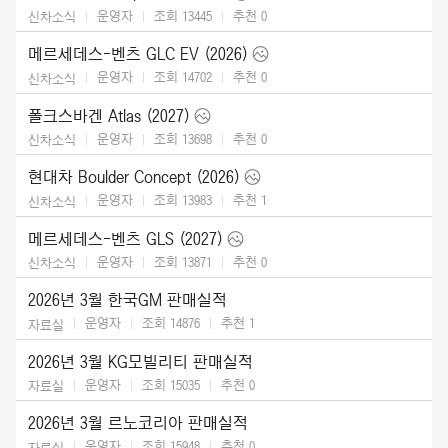
운영자
조회 13445
추천
0
신차소식
메르세데스-벤츠 GLC EV (2026)
운영자
조회 14702
추천
0
신차소식
폴크스바겐 Atlas (2027)
운영자
조회 13698
추천
0
신차소식
현대차 Boulder Concept (2026)
운영자
조회 13983
추천
1
신차소식
메르세데스-벤츠 GLS (2027)
운영자
조회 13871
추천
0
신차소식
2026년 3월 한국GM 판매실적
운영자
조회 14876
추천
1
자료실
2026년 3월 KG모빌리티 판매실적
운영자
조회 15035
추천
0
자료실
2026년 3월 르노코리아 판매실적
운영자
조회 15948
추천
0
자료실