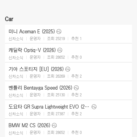
Car
미니 Aceman E (2025)
운영자
조회 25219
추천
1
신차소식
캐딜락 Optiq-V (2026)
운영자
조회 28652
추천
0
신차소식
기아 스포티지 [EU] (2026)
운영자
조회 26269
추천
2
신차소식
벤틀리 Bentayga Speed (2026)
운영자
조회 25130
추천
2
신차소식
도요타 GR Supra Lightweight EVO (2026)
운영자
조회 27387
추천
2
신차소식
BMW M2 CS (2026)
운영자
조회 28652
추천
0
신차소식