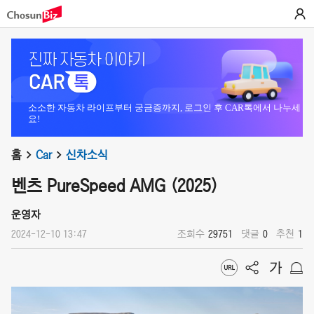
소소한 자동차 라이프부터 궁금증까지, 로그인 후 CAR톡에서 나누세
요!
홈
Car
신차소식
벤츠 PureSpeed AMG (2025)
운영자
2024-12-10 13:47
조회수
29751
댓글
0
추천
1