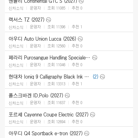
벤틀리 Continental GTC S (2027)
운영자
조회 11085
추천
0
신차소식
렉서스 TZ (2027)
운영자
조회 11396
추천
1
신차소식
아우디 Auto Union Lucca (2026)
운영자
조회 12560
추천
0
신차소식
페라리 Purosangue Handling Speciale (2027)
운영자
조회 11046
추천
0
신차소식
현대차 Ioniq 9 Calligraphy Black Ink (2027)
(2)
운영자
조회 13313
추천
1
신차소식
폴스크바겐 ID.Polo (2027)
운영자
조회 11637
추천
0
신차소식
포르셰 Cayenne Coupe Electric (2027)
운영자
조회 12694
추천
0
신차소식
아우디 Q4 Sportback e-tron (2027)