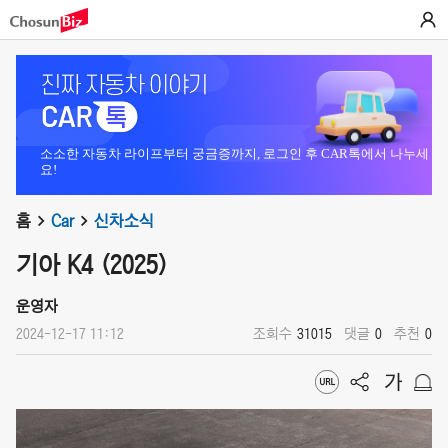
소소한 자동차 라이프부터 궁금증까지, 로그인 후 CAR톡에서 나누세
요!
홈
Car
신차소식
기아 K4 (2025)
운영자
2024-12-17 11:12
조회수
31015
댓글
0
추천
0