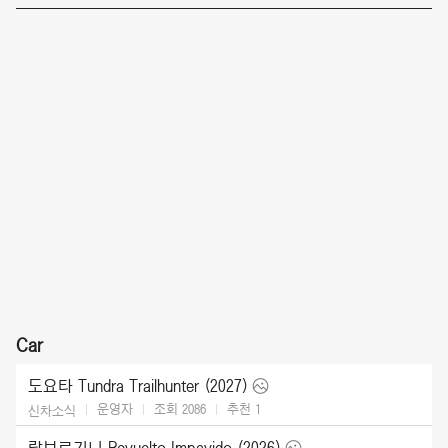
Car
도요타 Tundra Trailhunter (2027)
운영자
조회 2086
추천
1
신차소식
람보르기니 Revuelto Impavido (2026)