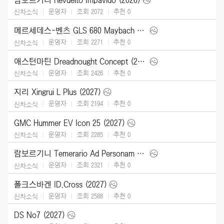
운영자
조회 2072
추천
0
신차소식
메르세데스-벤츠 GLS 680 Maybach (2027)
운영자
조회 2271
추천
0
신차소식
애스턴마틴 Dreadnought Concept (2026)
운영자
조회 2426
추천
0
신차소식
지리 Xingrui L Plus (2027)
운영자
조회 2194
추천
0
신차소식
GMC Hummer EV Icon 25 (2027)
운영자
조회 2285
추천
0
신차소식
람보르기니 Temerario Ad Personam (2026)
운영자
조회 2321
추천
0
신차소식
폴크스바겐 ID.Cross (2027)
운영자
조회 2588
추천
0
신차소식
DS No7 (2027)