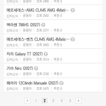
운영자
조회 2460
추천
0
신차소식
메르세데스-AMG CLA45 AMG 4Matic (2027)
운영자
조회 2552
추천
0
신차소식
맥라렌 788HS (2027)
운영자
조회 2377
추천
0
신차소식
메르세데스-벤츠 CLA45 AMG 4Matic (2027)
운영자
조회 2820
추천
0
신차소식
지리 Galaxy TT (2027)
운영자
조회 2514
추천
0
신차소식
기아 Niro (2027)
운영자
조회 2730
추천
0
신차소식
페라리 12Cilindri Manuale (2027)
운영자
조회 2475
추천
0
신차소식
1
2
3
4
5