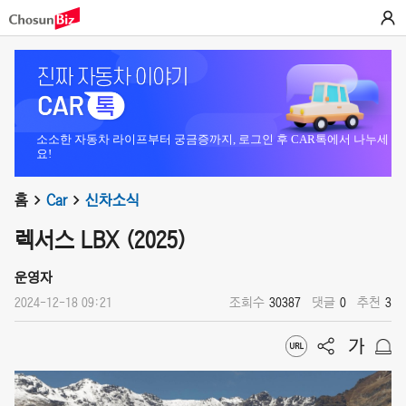
소소한 자동차 라이프부터 궁금증까지, 로그인 후 CAR톡에서 나누세
요!
홈
Car
신차소식
렉서스 LBX (2025)
운영자
2024-12-18 09:21
조회수
30387
댓글
0
추천
3