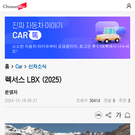
소소한 자동차 라이프부터 궁금증까지, 로그인 후 CAR톡에서 나누세
요!
홈
Car
신차소식
렉서스 LBX (2025)
운영자
2024-12-18 09:21
조회수
30414
댓글
0
추천
3