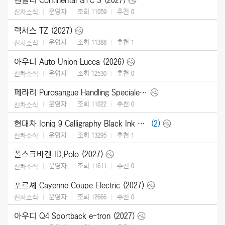
운영자
조회 11059
추천
0
신차소식
렉서스 TZ (2027)
운영자
조회 11388
추천
1
신차소식
아우디 Auto Union Lucca (2026)
운영자
조회 12530
추천
0
신차소식
페라리 Purosangue Handling Speciale (2027)
운영자
조회 11022
추천
0
신차소식
현대차 Ioniq 9 Calligraphy Black Ink (2027)
(2)
운영자
조회 13295
추천
1
신차소식
폴스크바겐 ID.Polo (2027)
운영자
조회 11611
추천
0
신차소식
포르셰 Cayenne Coupe Electric (2027)
운영자
조회 12666
추천
0
신차소식
아우디 Q4 Sportback e-tron (2027)