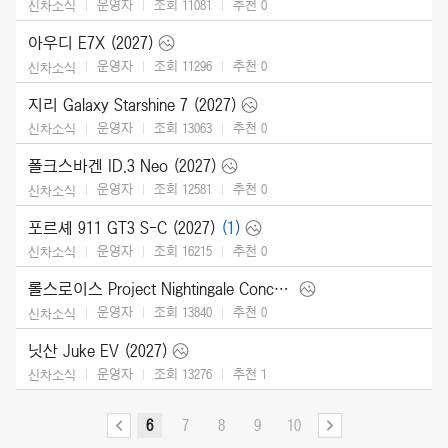
운영자
조회 11081
추천
0
신차소식
아우디 E7X (2027)
운영자
조회 11296
추천
0
신차소식
지리 Galaxy Starshine 7 (2027)
운영자
조회 13063
추천
0
신차소식
폴크스바겐 ID.3 Neo (2027)
운영자
조회 12581
추천
0
신차소식
포르셰 911 GT3 S-C (2027)
(1)
운영자
조회 16215
추천
0
신차소식
롤스로이스 Project Nightingale Concept (2026)
운영자
조회 13840
추천
0
신차소식
닛산 Juke EV (2027)
운영자
조회 13276
추천
1
신차소식
6
7
8
9
10