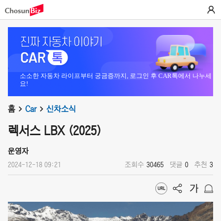
소소한 자동차 라이프부터 궁금증까지, 로그인 후 CAR톡에서 나누세
요!
홈
Car
신차소식
렉서스 LBX (2025)
운영자
2024-12-18 09:21
조회수
30465
댓글
0
추천
3