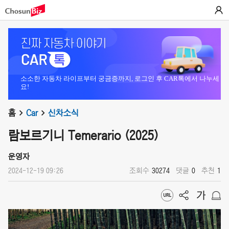
소소한 자동차 라이프부터 궁금증까지, 로그인 후 CAR톡에서 나누세
요!
홈
Car
신차소식
람보르기니 Temerario (2025)
운영자
2024-12-19 09:26
조회수
30274
댓글
0
추천
1