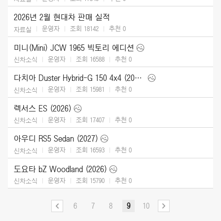
2026년 2월 현대차 판매 실적
운영자
조회 18142
추천
0
자료실
미니(Mini) JCW 1965 빅토리 에디션
운영자
조회 16588
추천
0
신차소식
다치아 Duster Hybrid-G 150 4x4 (2026)
운영자
조회 15981
추천
0
신차소식
렉서스 ES (2026)
운영자
조회 17407
추천
0
신차소식
아우디 RS5 Sedan (2027)
운영자
조회 16593
추천
0
신차소식
도요타 bZ Woodland (2026)
운영자
조회 15790
추천
0
신차소식
6
7
8
9
10