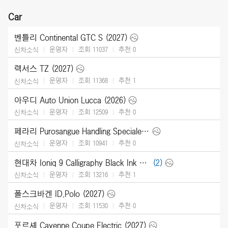
Car
벤틀리 Continental GTC S (2027)
운영자
조회 11037
추천
0
신차소식
렉서스 TZ (2027)
운영자
조회 11368
추천
1
신차소식
아우디 Auto Union Lucca (2026)
운영자
조회 12509
추천
0
신차소식
페라리 Purosangue Handling Speciale (2027)
운영자
조회 10941
추천
0
신차소식
현대차 Ioniq 9 Calligraphy Black Ink (2027)
(2)
운영자
조회 13216
추천
1
신차소식
폴스크바겐 ID.Polo (2027)
운영자
조회 11530
추천
0
신차소식
포르셰 Cayenne Coupe Electric (2027)