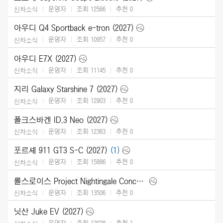
운영자
조회 12566
추천
0
신차소식
아우디 Q4 Sportback e-tron (2027)
운영자
조회 10957
추천
0
신차소식
아우디 E7X (2027)
운영자
조회 11145
추천
0
신차소식
지리 Galaxy Starshine 7 (2027)
운영자
조회 12903
추천
0
신차소식
폴크스바겐 ID.3 Neo (2027)
운영자
조회 12363
추천
0
신차소식
포르셰 911 GT3 S-C (2027)
(1)
운영자
조회 15886
추천
0
신차소식
롤스로이스 Project Nightingale Concept (2026)
운영자
조회 13506
추천
0
신차소식
닛산 Juke EV (2027)
운영자
조회 12928
추천
1