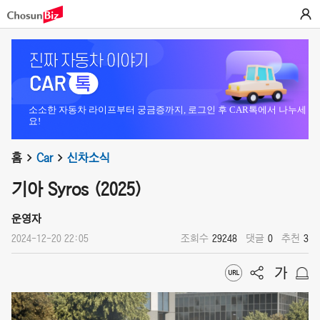
소소한 자동차 라이프부터 궁금증까지, 로그인 후 CAR톡에서 나누세
요!
홈
Car
신차소식
기아 Syros (2025)
운영자
2024-12-20 22:05
조회수
29248
댓글
0
추천
3