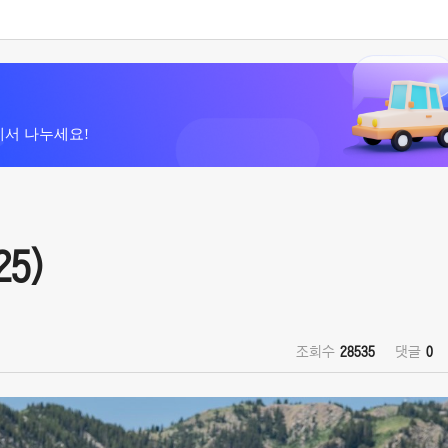
에서 나누세요!
25)
조회수
28535
댓글
0