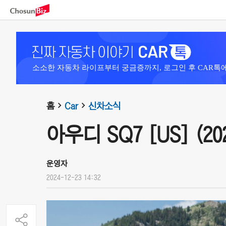
소소한 자동차 라이프부터 궁금증까지, 로그인 후 CAR톡
홈
Car
신차소식
아우디 SQ7 [US] (20
운영자
2024-12-23 14:32