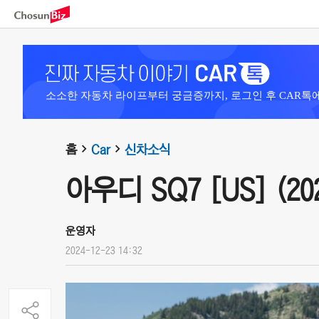
소소한 자동차 라이프부터 궁금증까지, 로그인 후 CAR톡
홈
Car
신차소식
아우디 SQ7 [US] (20
운영자
2024-12-23 14:32