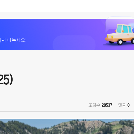
에서 나누세요!
25)
조회수
28537
댓글
0