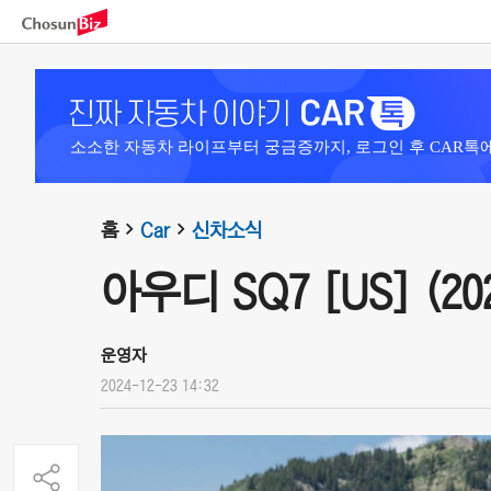
소소한 자동차 라이프부터 궁금증까지, 로그인 후 CAR톡
홈
Car
신차소식
아우디 SQ7 [US] (20
운영자
2024-12-23 14:32