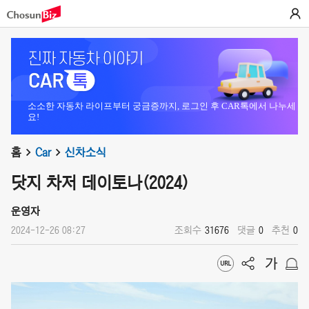
소소한 자동차 라이프부터 궁금증까지, 로그인 후 CAR톡에서 나누세
요!
홈
Car
신차소식
닷지 차저 데이토나(2024)
운영자
2024-12-26 08:27
조회수
31676
댓글
0
추천
0