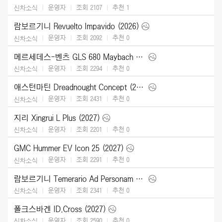
운영자
조회 2107
추천
1
신차소식
람보르기니 Revuelto Impavido (2026)
운영자
조회 2092
추천
0
신차소식
메르세데스-벤츠 GLS 680 Maybach (2027)
운영자
조회 2294
추천
0
신차소식
애스턴마틴 Dreadnought Concept (2026)
운영자
조회 2431
추천
0
신차소식
지리 Xingrui L Plus (2027)
운영자
조회 2201
추천
0
신차소식
GMC Hummer EV Icon 25 (2027)
운영자
조회 2291
추천
0
신차소식
람보르기니 Temerario Ad Personam (2026)
운영자
조회 2341
추천
0
신차소식
폴크스바겐 ID.Cross (2027)
운영자
조회 2590
추천
0
신차소식