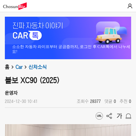
소소한 자동차 라이프부터 궁금증까지, 로그인 후 CAR톡에서 나누세
요!
홈
Car
신차소식
볼보 XC90 (2025)
운영자
2024-12-30 10:41
조회수
28377
댓글
0
추천
0