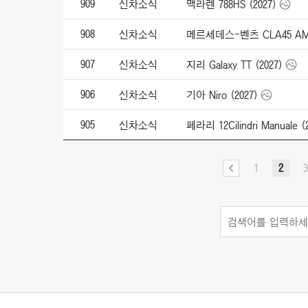
909
신차소식
맥라렌 788HS (2027)
908
신차소식
메르세데스-벤츠 CLA45 AMG 4
907
신차소식
지리 Galaxy TT (2027)
906
신차소식
기아 Niro (2027)
905
신차소식
페라리 12Cilindri Manuale (
1
2
3