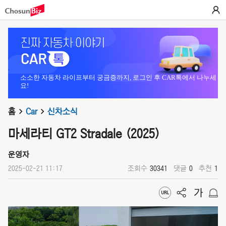
소소한 자동차 라이프부터 궁금증까지, 로그인 후 CAR톡에서 나누세
요!
홈
Car
신차소식
마세라티 GT2 Stradale (2025)
운영자
2025-02-21 11:17
조회수
30341
댓글
0
추천
1