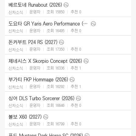
베르토네 Runabout (2026)
운영자
조회 15850
추천
0
신차소식
도요타 GR Yaris Aero Performance (2026)
운영자
조회 16495
추천
0
신차소식
돈커부트 P24 RS (2027)
운영자
조회 17350
추천
0
신차소식
제네시스 X Skorpio Concept (2026)
운영자
조회 16336
추천
1
신차소식
부가티 FKP Hommage (2026)
운영자
조회 16292
추천
1
신차소식
싱어 DLS Turbo Sorcerer (2026)
운영자
조회 16646
추천
0
신차소식
볼보 X60 (2027)
운영자
조회 16799
추천
0
신차소식
포드 Mustang Dark Horse SC (2026)