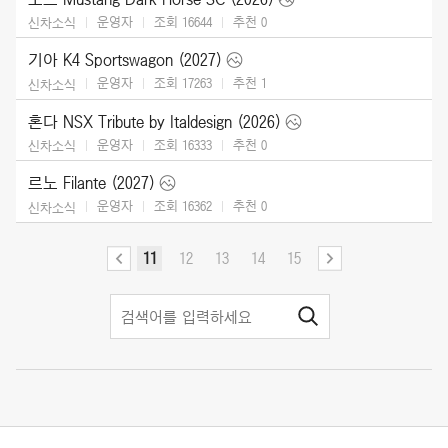
운영자
조회 16644
추천
0
신차소식
기아 K4 Sportswagon (2027)
운영자
조회 17263
추천
1
신차소식
혼다 NSX Tribute by Italdesign (2026)
운영자
조회 16333
추천
0
신차소식
르노 Filante (2027)
운영자
조회 16362
추천
0
신차소식
11
12
13
14
15