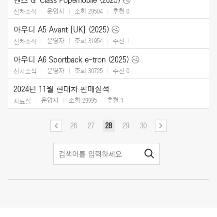
운영자
조회 29504
추천
0
신차소식
아우디 A5 Avant [UK] (2025)
운영자
조회 31954
추천
1
신차소식
아우디 A6 Sportback e-tron (2025)
운영자
조회 30725
추천
0
신차소식
2024년 11월 현대차 판매실적
운영자
조회 29995
추천
1
자료실
26
27
28
29
30