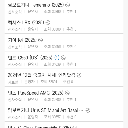
람보르기니 Temerario (2025)
운영자
조회 30296
추천
1
신차소식
렉서스 LBX (2025)
운영자
조회 30388
추천
3
신차소식
기아 K4 (2025)
운영자
조회 30956
추천
0
신차소식
벤츠 G550 [US] (2025)
(1)
운영자
조회 34639
추천
1
신차소식
2024년 12월 중고차 시세-엔카닷컴
운영자
조회 32801
추천
0
자료실
벤츠 PureSpeed AMG (2025)
운영자
조회 29706
추천
1
신차소식
람보르기니 Urus SE Miami Art Basel (2024)
운영자
조회 30657
추천
0
신차소식
벤츠 G-Class Popemobile (2025)