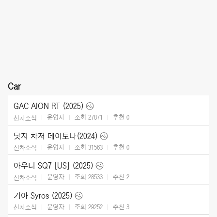
Car
GAC AION RT (2025)
운영자
조회 27871
추천
0
신차소식
닷지 차저 데이토나(2024)
운영자
조회 31563
추천
0
신차소식
아우디 SQ7 [US] (2025)
운영자
조회 28533
추천
2
신차소식
기아 Syros (2025)
운영자
조회 29252
추천
3
신차소식