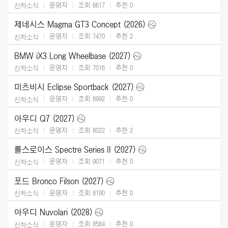
운영자
조회 6617
추천
0
신차소식
제네시스 Magma GT3 Concept (2026)
운영자
조회 7470
추천
2
신차소식
BMW iX3 Long Wheelbase (2027)
운영자
조회 7016
추천
0
신차소식
미츠비시 Eclipse Sportback (2027)
운영자
조회 6992
추천
0
신차소식
아우디 Q7 (2027)
운영자
조회 8022
추천
2
신차소식
롤스로이스 Spectre Series II (2027)
운영자
조회 9071
추천
0
신차소식
포드 Bronco Filson (2027)
운영자
조회 8190
추천
0
신차소식
아우디 Nuvolari (2028)
운영자
조회 8584
추천
0
신차소식