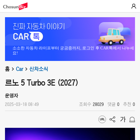
소소한 자동차 라이프부터 궁금증까지, 로그인 후 CAR톡에서 나누세
요!
홈
Car
신차소식
르노 5 Turbo 3E (2027)
운영자
2025-03-18 08:49
조회수
28029
댓글
0
추천
0