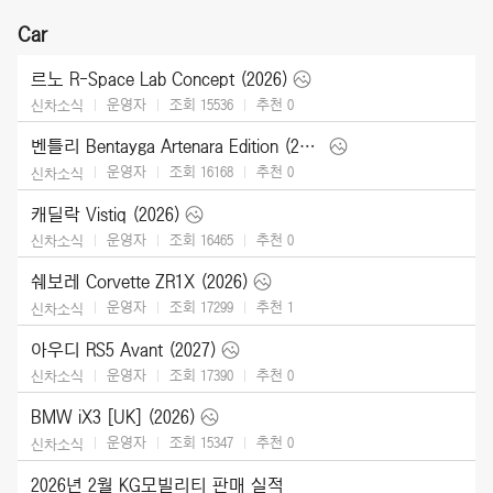
Car
르노 R-Space Lab Concept (2026)
운영자
조회 15536
추천
0
신차소식
벤틀리 Bentayga Artenara Edition (2027)
운영자
조회 16168
추천
0
신차소식
캐딜락 Vistiq (2026)
운영자
조회 16465
추천
0
신차소식
쉐보레 Corvette ZR1X (2026)
운영자
조회 17299
추천
1
신차소식
아우디 RS5 Avant (2027)
운영자
조회 17390
추천
0
신차소식
BMW iX3 [UK] (2026)
운영자
조회 15347
추천
0
신차소식
2026년 2월 KG모빌리티 판매 실적