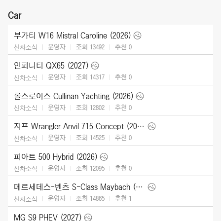
Car
부가티 W16 Mistral Caroline (2026)
운영자
조회 13492
추천
0
신차소식
인피니티 QX65 (2027)
운영자
조회 14317
추천
0
신차소식
롤스로이스 Cullinan Yachting (2026)
운영자
조회 12802
추천
0
신차소식
지프 Wrangler Anvil 715 Concept (2026)
운영자
조회 14525
추천
0
신차소식
피아트 500 Hybrid (2026)
운영자
조회 12095
추천
0
신차소식
메르세데스-벤츠 S-Class Maybach (2027)
운영자
조회 14865
추천
1
신차소식
MG S9 PHEV (2027)