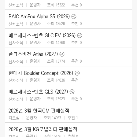
운영자
조회 15322
추천
0
신차소식
BAIC ArcFox Alpha S5 (2026)
운영자
조회 13526
추천
0
신차소식
메르세데스-벤츠 GLC EV (2026)
운영자
조회 14768
추천
0
신차소식
폴크스바겐 Atlas (2027)
운영자
조회 13774
추천
0
신차소식
현대차 Boulder Concept (2026)
운영자
조회 14036
추천
1
신차소식
메르세데스-벤츠 GLS (2027)
운영자
조회 13923
추천
0
신차소식
2026년 3월 한국GM 판매실적
운영자
조회 14957
추천
1
자료실
2026년 3월 KG모빌리티 판매실적
운영자
조회 15146
추천
0
자료실