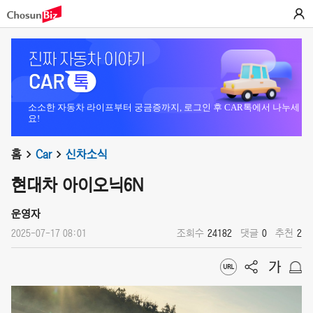
소소한 자동차 라이프부터 궁금증까지, 로그인 후 CAR톡에서 나누세
요!
홈
Car
신차소식
현대차 아이오닉6N
운영자
2025-07-17 08:01
조회수
24182
댓글
0
추천
2