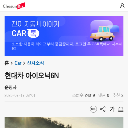
소소한 자동차 라이프부터 궁금증까지, 로그인 후 CAR톡에서 나누세
요!
홈
Car
신차소식
현대차 아이오닉6N
운영자
2025-07-17 08:01
조회수
24319
댓글
0
추천
2