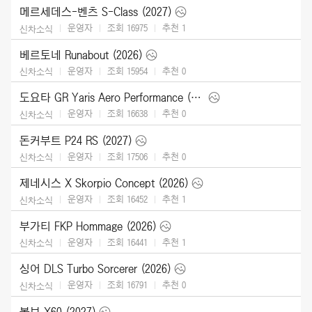
메르세데스-벤츠 S-Class (2027)
운영자
조회 16975
추천
1
신차소식
베르토네 Runabout (2026)
운영자
조회 15954
추천
0
신차소식
도요타 GR Yaris Aero Performance (2026)
운영자
조회 16638
추천
0
신차소식
돈커부트 P24 RS (2027)
운영자
조회 17506
추천
0
신차소식
제네시스 X Skorpio Concept (2026)
운영자
조회 16452
추천
1
신차소식
부가티 FKP Hommage (2026)
운영자
조회 16441
추천
1
신차소식
싱어 DLS Turbo Sorcerer (2026)
운영자
조회 16791
추천
0
신차소식
볼보 X60 (2027)