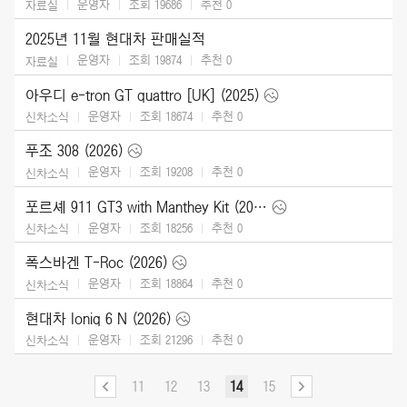
운영자
조회 19686
추천
0
자료실
2025년 11월 현대차 판매실적
운영자
조회 19874
추천
0
자료실
아우디 e-tron GT quattro [UK] (2025)
운영자
조회 18674
추천
0
신차소식
푸조 308 (2026)
운영자
조회 19208
추천
0
신차소식
포르셰 911 GT3 with Manthey Kit (2026)
운영자
조회 18256
추천
0
신차소식
폭스바겐 T-Roc (2026)
운영자
조회 18864
추천
0
신차소식
현대차 Ioniq 6 N (2026)
운영자
조회 21296
추천
0
신차소식
11
12
13
14
15