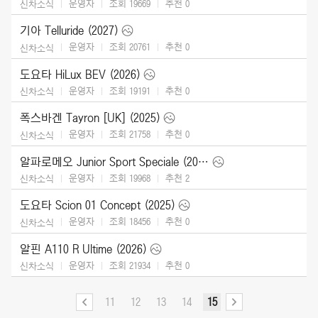
운영자
조회 19669
추천
0
신차소식
기아 Telluride (2027)
운영자
조회 20761
추천
0
신차소식
도요타 HiLux BEV (2026)
운영자
조회 19191
추천
0
신차소식
폭스바겐 Tayron [UK] (2025)
운영자
조회 21758
추천
0
신차소식
알파로메오 Junior Sport Speciale (2026)
운영자
조회 19968
추천
2
신차소식
도요타 Scion 01 Concept (2025)
운영자
조회 18456
추천
0
신차소식
알핀 A110 R Ultime (2026)
운영자
조회 21934
추천
0
신차소식
11
12
13
14
15