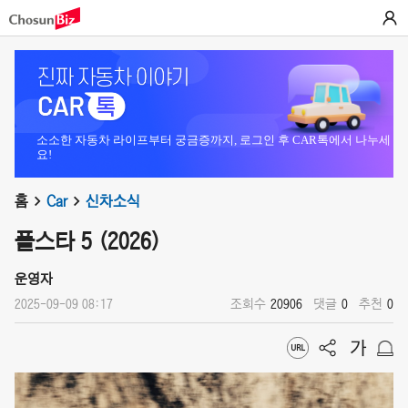
소소한 자동차 라이프부터 궁금증까지, 로그인 후 CAR톡에서 나누세
요!
홈
Car
신차소식
폴스타 5 (2026)
운영자
2025-09-09 08:17
조회수
20906
댓글
0
추천
0