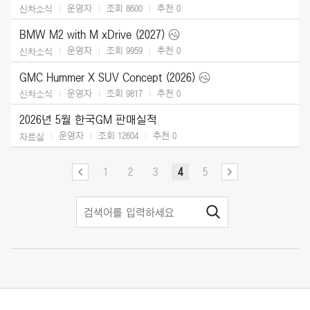
운영자
조회 8600
추천
0
신차소식
BMW M2 with M xDrive (2027)
운영자
조회 9959
추천
0
신차소식
GMC Hummer X SUV Concept (2026)
운영자
조회 9817
추천
0
신차소식
2026년 5월 한국GM 판매실적
운영자
조회 12604
추천
0
자료실
1
2
3
4
5