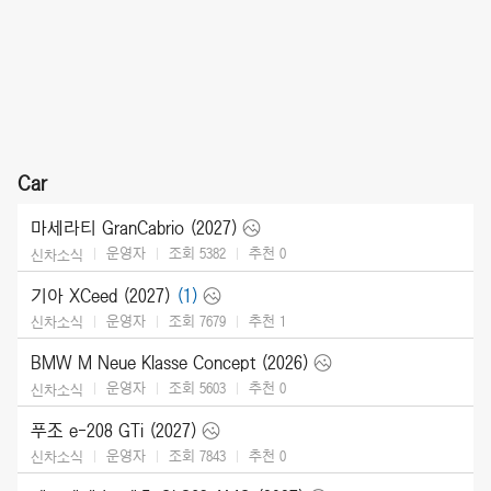
Car
마세라티 GranCabrio (2027)
운영자
조회 5382
추천
0
신차소식
기아 XCeed (2027)
(1)
운영자
조회 7679
추천
1
신차소식
BMW M Neue Klasse Concept (2026)
운영자
조회 5603
추천
0
신차소식
푸조 e-208 GTi (2027)
운영자
조회 7843
추천
0
신차소식