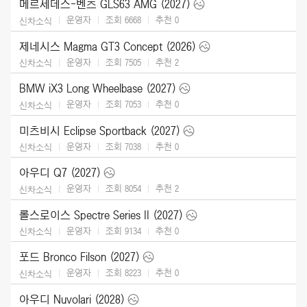
메르세데스-벤츠 GLS63 AMG (2027)
운영자
조회 6668
추천
0
신차소식
제네시스 Magma GT3 Concept (2026)
운영자
조회 7505
추천
2
신차소식
BMW iX3 Long Wheelbase (2027)
운영자
조회 7053
추천
0
신차소식
미츠비시 Eclipse Sportback (2027)
운영자
조회 7038
추천
0
신차소식
아우디 Q7 (2027)
운영자
조회 8054
추천
2
신차소식
롤스로이스 Spectre Series II (2027)
운영자
조회 9134
추천
0
신차소식
포드 Bronco Filson (2027)
운영자
조회 8223
추천
0
신차소식
아우디 Nuvolari (2028)